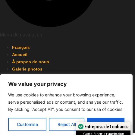
Menu de navigation
Français
Accueil
À propos de nous
Galerie photos
Formulaire de demande
We value your privacy
Collaborateurs
Contactez-nous
We use cookies to enhance your browsing experience,
serve personalised ads or content, and analyse our traffic.
259A Mtée. Gagnon, Bois-des-Filion, QC J6Z 2X1
By clicking "Accept All", you consent to our use of cookies.
contact@bartenders2go.ca
+1 (514) 627-0335
Customise
Reject All
Accept All
Entreprise de Confiance
© 2026 Barmans2Go Inc. Tous droits réservés.
Certifié par:
Trustindex